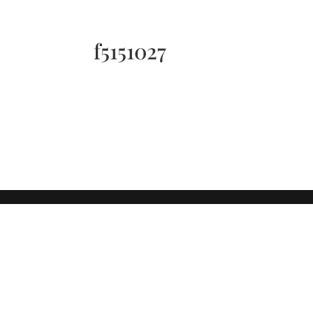
Téléphone d'urgence 06 50 71 86 94 - Disponible 24
f5151027