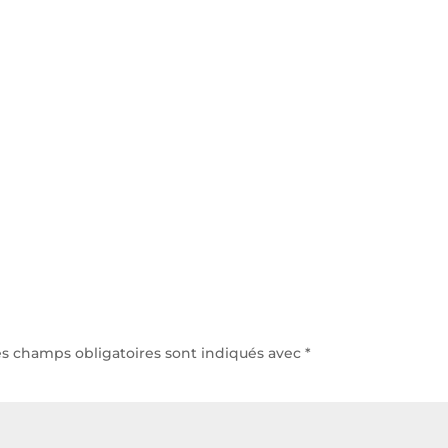
h/24 et 7j/7
Accu
es champs obligatoires sont indiqués avec
*