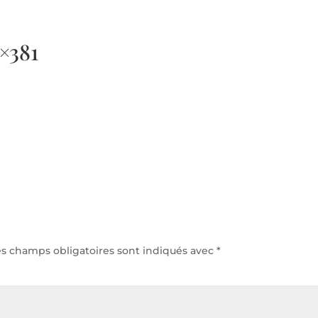
h/24 et 7j/7
×381
Accu
es champs obligatoires sont indiqués avec
*