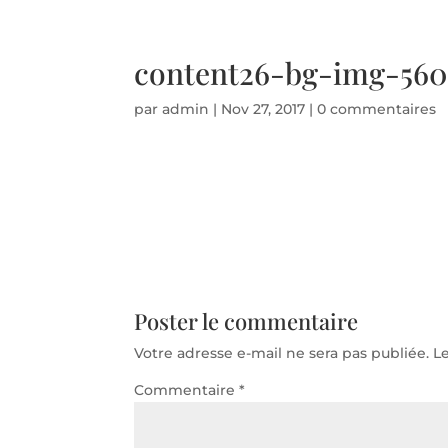
Téléphone d'urgence 06 50 71 86 94 - Disponible 24
content26-bg-img-560
par
admin
|
Nov 27, 2017
|
0 commentaires
Poster le commentaire
Votre adresse e-mail ne sera pas publiée.
L
Commentaire
*