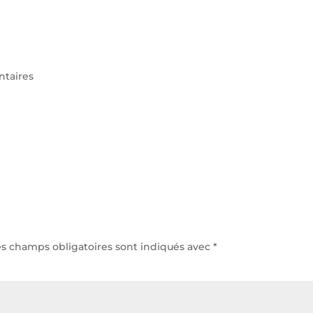
h/24 et 7j/7
Accu
taires
es champs obligatoires sont indiqués avec
*