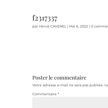
Téléphone d'urgence 06 50 71 86 94 - Disponible 24
f2317337
par
Hervé CAVENEL
|
Mai 6, 2022
|
0 commen
Poster le commentaire
Votre adresse e-mail ne sera pas publiée.
L
Commentaire
*