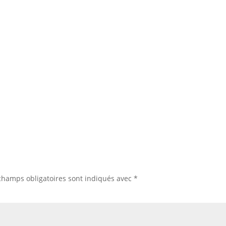
24 et 7j/7
Ac
champs obligatoires sont indiqués avec
*