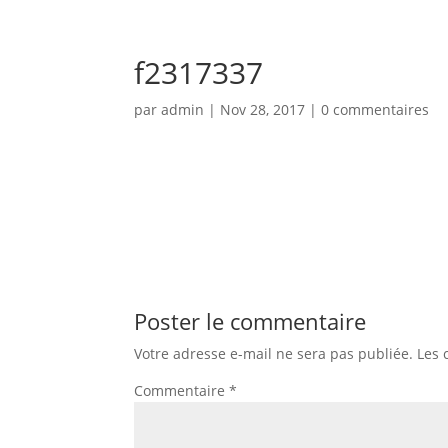
Téléphone d'urgence 06 50 71 86 94 - Disponible 24h/
f2317337
par
admin
|
Nov 28, 2017
|
0 commentaires
Poster le commentaire
Votre adresse e-mail ne sera pas publiée.
Les 
Commentaire
*