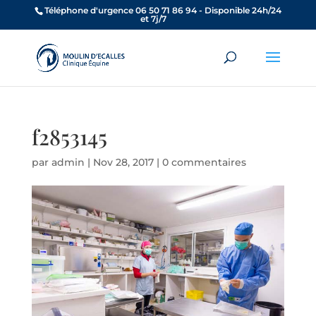
Téléphone d'urgence 06 50 71 86 94 - Disponible 24h/24
et 7j/7
f2853145
par
admin
|
Nov 28, 2017
|
0 commentaires