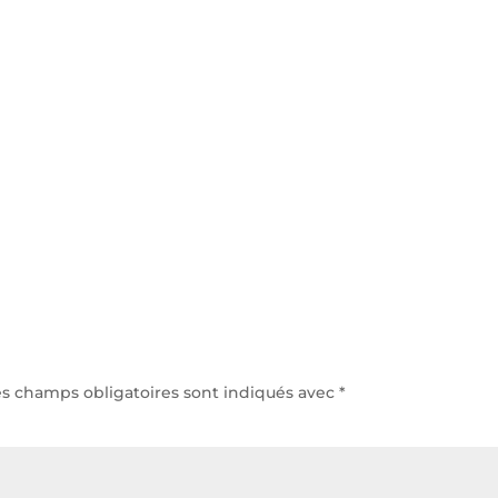
h/24 et 7j/7
Accu
es champs obligatoires sont indiqués avec
*