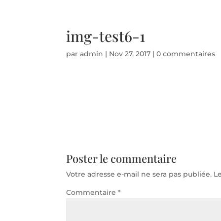
Téléphone d'urgence 06 50 71 86 94 - Disponible 24
img-test6-1
par
admin
|
Nov 27, 2017
|
0 commentaires
Poster le commentaire
Votre adresse e-mail ne sera pas publiée.
L
Commentaire
*