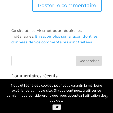
Ce site utilise Akismet pour réduire les
indésirables.
En savoir plus sur la façon dont les
données de vos commentaires sont traitées
.
Commentaires récents
Nous utilisons des cookies pour vous garantir la meilleure
Archives
expérience sur notre site. Si vous continuez à utiliser ce
dernier, nous considérerons que vous acceptez l'utilisation des
cookies.
Ok