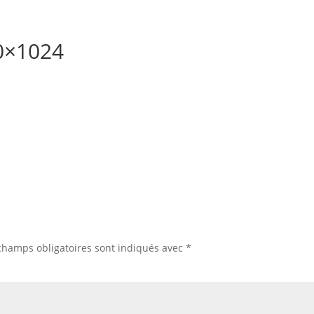
24 et 7j/7
00×1024
Ac
champs obligatoires sont indiqués avec
*