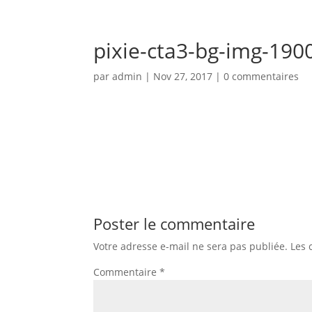
Téléphone d'urgence 06 50 71 86 94 - Disponible 24h/
pixie-cta3-bg-img-19
par
admin
|
Nov 27, 2017
|
0 commentaires
Poster le commentaire
Votre adresse e-mail ne sera pas publiée.
Les 
Commentaire
*