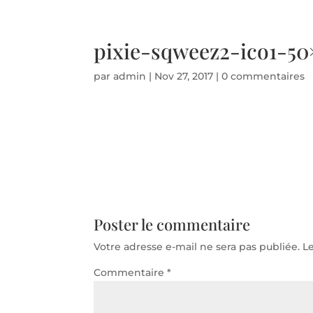
Téléphone d'urgence 06 50 71 86 94 - Disponible 24
pixie-sqweez2-ico1-50
par
admin
|
Nov 27, 2017
|
0 commentaires
Poster le commentaire
Votre adresse e-mail ne sera pas publiée.
L
Commentaire
*