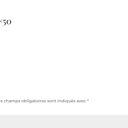
h/24 et 7j/7
×50
Accu
es champs obligatoires sont indiqués avec
*