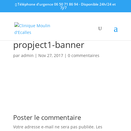
Téléphone d'urgence 06 50 71 86 94 - Disponible 24h/24 et
7j/7
propject1-banner
par
admin
|
Nov 27, 2017
|
0 commentaires
Poster le commentaire
Votre adresse e-mail ne sera pas publiée.
Les